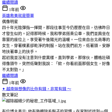
繼續閱讀
1年前
英雄救美就是簡單
偶像明星
四十年光陰彈指一揮間，那段往事至今仍歷歷在目，彷彿昨日
才發生似的。記得那時候，我和學弟搭乘公車，我們並肩坐在
靠窗的座位上，享受著午後陽光的溫暖。一位來自台北商專的
女生，穿著樸素卻乾淨的制服，站在我們前方，低著頭，安靜
地扶著車上的扶手。
起初我並沒有注意到什麼異樣，直到學弟，那傢伙，體格壯碩
得像頭牛，突然低聲對我說：「欸，你看前面那個女生，好像
不太對勁。」
繼續閱讀
1年前
✦ 越南妹想像的比你有錢，非常有錢 ～
散文筆記
有位博主表示: 他有熱蠟除毛鬍子的習慣，在家附近找到一個