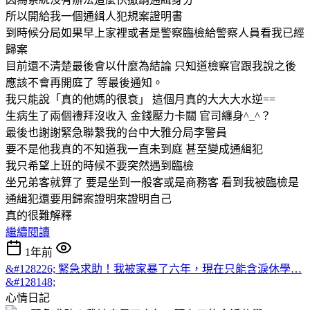
所以開給我一個通緝人犯規案證明書
到時候分局如果早上家裡或者是警察臨檢給警察人員看我已經
歸案
目前還不清楚最後會以什麼為結論 只知道檢察官跟我說之後
應該不會再開庭了 等最後通知。
我只能說「真的他媽的很衰」 這個月真的大大大水逆==
生病生了兩個禮拜沒收入 金錢壓力卡關 官司纏身^_^？
最後也謝謝緊急聯繫我的台中大雅分局李警員
要不是他我真的不知道我一直未到庭 甚至變成通緝犯
我只希望上班的時候不要突然遇到臨檢
坐兄弟客就算了 要是坐到一般客或是商務客 看到我被臨檢是
通緝犯還要用歸案證明來證明自己
真的很難解釋
繼續閱讀
1年前
&#128226; 緊急求助！我被家暴了六年，現在只能含淚休學…
&#128148;
心情日記