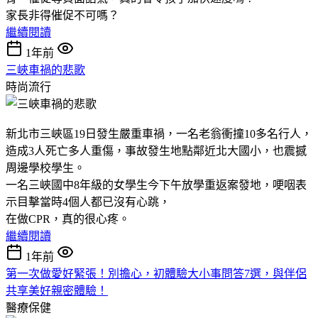
家長非得催促不可嗎？
繼續閱讀
1年前
三峽車禍的悲歌
時尚流行
新北市
三峽
區19日發生嚴重
車禍
，一名老翁衝撞10多名行人，
造成3人死亡多人重傷，事故發生地點鄰近北大國小，也震撼
周邊學校學生。
一名三峽國中8年級的女學生今下午放學重返案發地，哽咽表
示目擊當時4個人都已沒有心跳，
在做CPR，真的很心疼。
繼續閱讀
1年前
第一次做愛好緊張！別擔心，初體驗大小事問答7選，與伴侶
共享美好親密體驗！
醫療保健