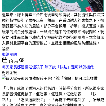
近年來，線上博弈平台如雨後春筍般湧現，其便捷性與快速提
領的特性吸引了眾多玩家。然而，在看似誘人的表象之下，卻
隱藏著不為人知的風險。部分平台採用「拆單」模式運營，將
玩家的資金分散處理，一旦資金鏈中的任何環節出現問題，玩
家便可能面臨帳戶凍結甚至被誤認為詐騙犯的風險。本文將深
入探討此類平台的運營模式，並提出相關的風險防範建議。
論點
繼續閱讀
1年前
每天家長都習慣催促孩子 除了說「快點」還可以怎樣做
財經企管
「心急」成為了香港人的代名詞，時刻爭分奪秒，所以很多家
長都習慣催促孩子，催吃飯，催睡覺，催做功課……「快
點！」、「怎麼這麼慢？」、「再拖下去就遲到了！」語帶威
脅、催促等負面語氣，真的會令孩子加快速度嗎？