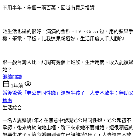
不用半年，拿個一兩百萬，回越南買房投資
她生活也過的很好，滿滿的金飾、LV、Gucci 包，用的蘋果手
機、筆電、平板，比我這果粉還好，生活用度大手大腳的
跟一般台灣人比，試問有幾個上班族，生活用度、收入能贏過
她？
繼續閱讀
1年前
婚後驚覺「老公是同性戀」還想生孩子 人妻不敢生：無助又
焦慮
生活綜合
一名人妻婚後1年才在無意中發現老公是同性戀，老公起初不
承認，後來終於向她出櫃，跪下來求她不要離婚，還很積極的
想要生孩子。這段婚姻到現在已經維持3年了，人妻還是不敢