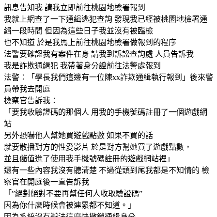
訊息告知我 請我立即前往桃園地檢署報到
我就上網查了一下通緝逃犯查詢 發現我已經被桃園地檢署通
緝一段時間 但因為這些日子我並沒有被臨檢
也不知道 於是我馬上前往桃園地檢署做報到的程序
法警要確認我有案件在身 請我到訴訟查詢處 人員告訴我
我是詐欺通緝犯 我帶著身分證前往法警處報到
法警：「學長我們這邊有一位陳xx詐欺通緝執行報到」後來警
員帶我去開庭
檢察官告訴我：
「要我收驗證碼的那個人 用我的手機號碼註冊了一個遊戲網
站
另外恐嚇他人幫她買遊戲點數 如果不買的話
就要散播對方的性愛影片 於是對方幫她買了遊戲點數，
並且儲值進了使用我手機號碼註冊的遊戲網站裡」
還有一些內容我沒有聽清楚 不過從頭到尾我都是不知情的 檢
察官在開庭後一直告訴我
「”絕對絕對不要再幫任何人收取驗證碼”
因為你什麼時候會被連累都不知道。」
因為系統沒有辦法這麼快撤銷通緝身分