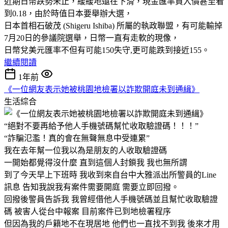
近期日幣跌勢未止，緩緩地還在下滑，現金匯率買入價甚至看
到0.18，由於時值日本要舉辦大選，
日本首相石破茂 (Shigeru Ishiba) 所屬的執政聯盟，有可能輸掉
7月20日的參議院選舉，日幣一直有走軟的現像，
日幣兌美元匯率不但有可能150失守,更可能跌到接近155。
繼續閱讀
1年前
《一位網友表示她被桃園地檢署以詐欺開庭未到通緝》
生活綜合
“絕對不要再給予他人手機號碼幫忙收取驗證碼！！！”
“詐騙氾濫！真的會在無聲無息中受連累”
我在去年幫一位我以為是朋友的人收取驗證碼
一開始都覺得沒什麼 直到這個人封鎖我 我也無所謂
到了今天早上下班時 我收到來自台中大雅派出所警員的Line
訊息 告知我說我有案件需要開庭 需要立即回撥。
回撥後警員告訴我 我曾經借他人手機號碼並且幫忙收取驗證
碼 被害人從台中報案 目前案件已到地檢署程序
但因為我的戶籍地不在現居地 他們也一直找不到我 後來才用